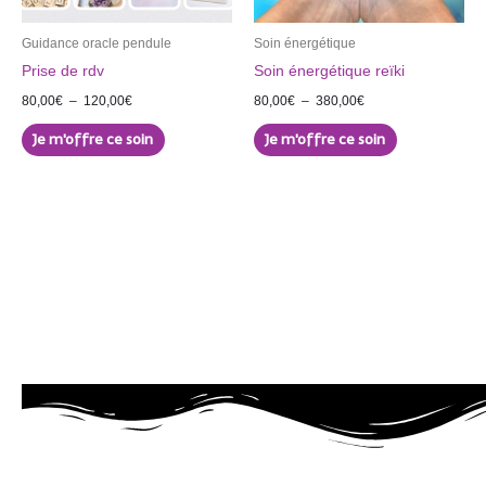
peuvent
peuvent
être
être
Guidance oracle pendule
Soin énergétique
choisies
choisies
Prise de rdv
Soin énergétique reïki
sur
sur
80,00
€
–
120,00
€
80,00
€
–
380,00
€
la
la
Je m'offre ce soin
Je m'offre ce soin
page
page
du
du
produit
produit
Thérapie naturelle