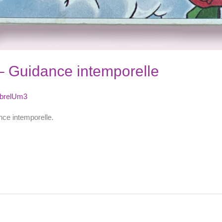
– Guidance intemporelle
brelUm3
nce intemporelle.