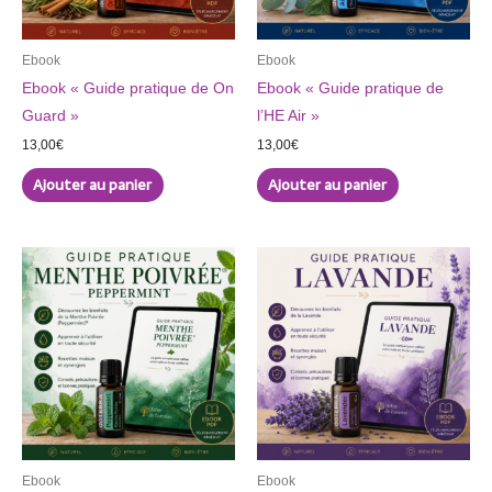
Ebook
Ebook
Ebook « Guide pratique de On
Ebook « Guide pratique de
Guard »
l’HE Air »
13,00
€
13,00
€
Ajouter au panier
Ajouter au panier
Ebook
Ebook