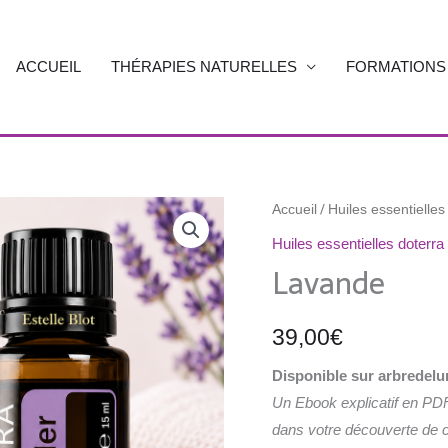
ACCUEIL
THÉRAPIES NATURELLES
FORMATIONS
quantité
/
Accueil
Huiles essentielles
de
Huiles essentielles doterra
Lavande
Lavande
39,00
€
Disponible sur arbredel
Un Ebook explicatif en PD
dans votre découverte de ce