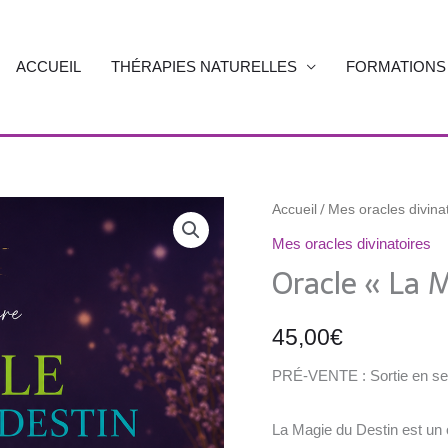
ACCUEIL
THÉRAPIES NATURELLES
FORMATIONS
quantité
/
Accueil
Mes oracles divina
de
Mes oracles divinatoires
Oracle
Oracle « La 
« La
Magie
45,00
€
du
Destin »
PRÉ-VENTE : Sortie en s
La Magie du Destin est un o