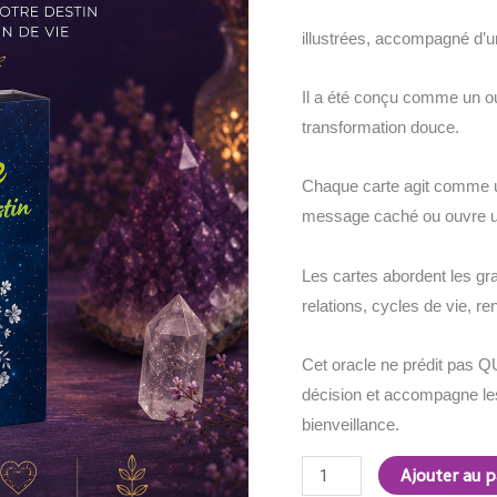
illustrées, accompagné d’un
Il a été conçu comme un out
transformation douce.
Chaque carte agit comme un 
message caché ou ouvre u
Les cartes abordent les gr
relations, cycles de vie, re
Cet oracle ne prédit pas QUE 
décision et accompagne le
bienveillance.
Ajouter au p