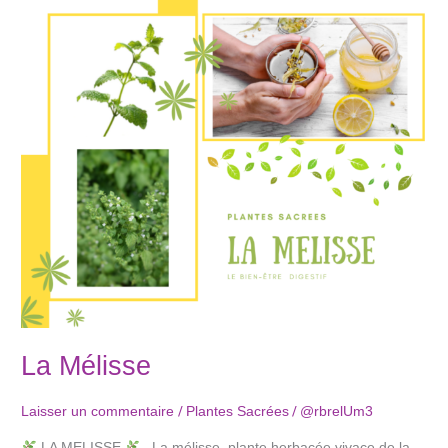
Mélisse
La Mélisse
/
/
Laisser un commentaire
Plantes Sacrées
@rbrelUm3
LA MELISSE
La mélisse, plante herbacée vivace de la