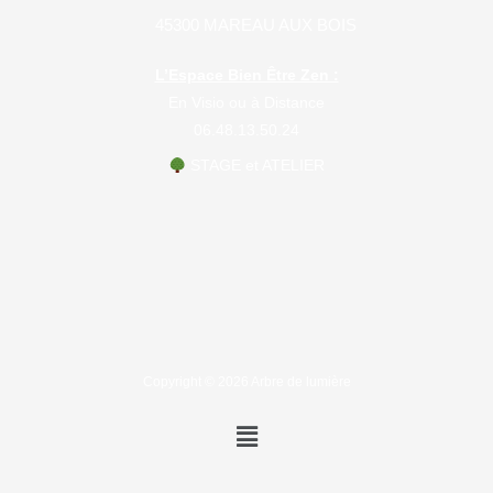
45300 MAREAU AUX BOIS
L’Espace Bien Être Zen :
En Visio ou à Distance
06.48.13.50.24
STAGE et ATELIER
Copyright © 2026 Arbre de lumière
Menu