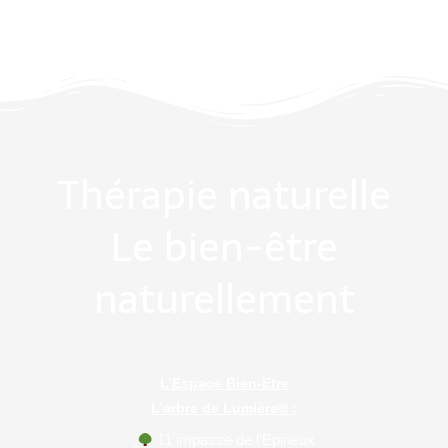
Thérapie naturelle
Le bien-être
naturellement
L’Espace Bien-Etre
L’arbre de Lumière® :
11 impasse de l’Epineux