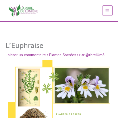
Aller
Menu
au
princi
contenu
L’Euphraise
/
/ Par
Laisser un commentaire
Plantes Sacrées
@rbrelUm3