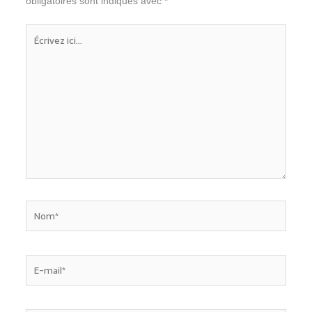
obligatoires sont indiqués avec
*
Écrivez
ici…
Nom*
E-
mail*