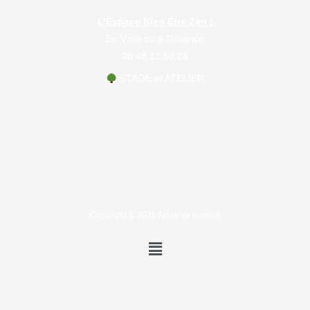
L’Espace Bien Être Zen :
En Visio ou à Distance
06.48.13.50.24
STAGE et ATELIER
Copyright © 2026 Arbre de lumière
Menu