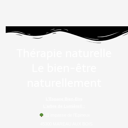
Thérapie naturelle
Le bien-être
naturellement
L’Espace Bien-Etre
L’arbre de Lumière® :
11 impasse de l’Epineux
45300 MAREAU AUX BOIS