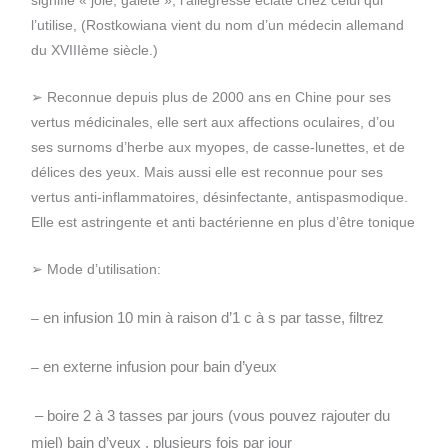
signifie « joie, gaieté », l’allégresse éclate chez celui qui
l’utilise, (Rostkowiana vient du nom d’un médecin allemand
du XVIIIème siècle.)
➢ Reconnue depuis plus de 2000 ans en Chine pour ses
vertus médicinales, elle sert aux affections oculaires, d’ou
ses surnoms d’herbe aux myopes, de casse-lunettes, et de
délices des yeux. Mais aussi elle est reconnue pour ses
vertus anti-inflammatoires, désinfectante, antispasmodique.
Elle est astringente et anti bactérienne en plus d’être tonique
➢ Mode d’utilisation:
en infusion 10 min à raison d’1 c à s par tasse, filtrez
–
en externe infusion pour bain d’yeux
–
– boire 2 à 3 tasses par jours (vous pouvez rajouter du
miel)
bain d’yeux , plusieurs fois par jour