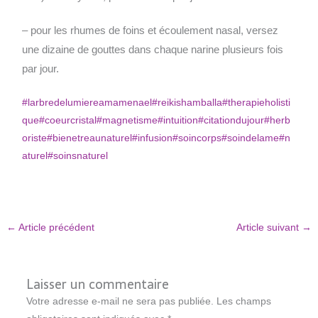
– pour les rhumes de foins et écoulement nasal, versez
une dizaine de gouttes dans chaque narine plusieurs fois
par jour.
#larbredelumiereamamenael
#reikishamballa
#therapieholisti
que
#coeurcristal
#magnetisme
#intuition
#citationdujour
#herb
oriste
#bienetreaunaturel
#infusion
#soincorps
#soindelame
#n
aturel
#soinsnaturel
←
Article précédent
Article suivant
→
Laisser un commentaire
Votre adresse e-mail ne sera pas publiée.
Les champs