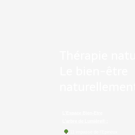
Thérapie natu
Le bien-être
naturellemen
L’Espace Bien-Etre
L’arbre de Lumière® :
11 impasse de l’Epineux