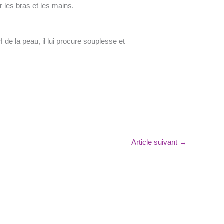
r les bras et les mains.
H de la peau, il lui procure souplesse et
Article suivant
→