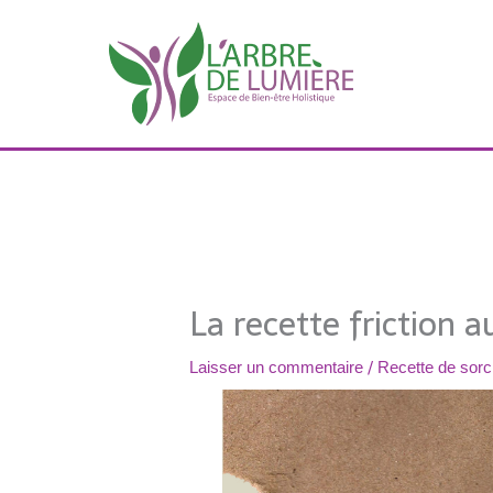
Aller
au
contenu
La recette friction a
/
Laisser un commentaire
Recette de sor