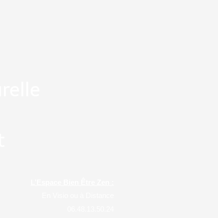
relle
t
L’Espace Bien Être Zen :
En Visio ou à Distance
06.48.13.50.24